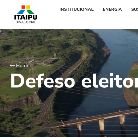
INSTITUCIONAL
ENERGIA
SU
Home
D
e
f
e
s
o
e
l
e
i
t
o