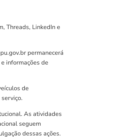
am, Threads, LinkedIn e
aipu.gov.br permanecerá
 e informações de
veículos de
serviço.
ucional. As atividades
nacional seguem
vulgação dessas ações.