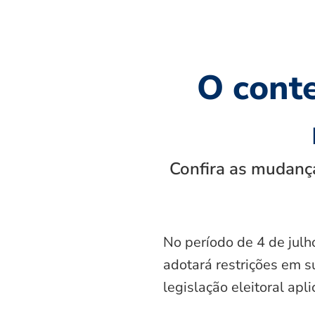
O cont
Confira as mudança
No período de 4 de julh
adotará restrições em s
legislação eleitoral apl