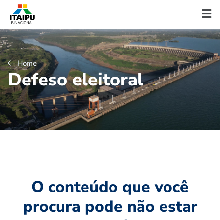
Home
D
e
f
e
s
o
e
l
e
i
t
o
r
a
l
O conteúdo que você
procura pode não estar