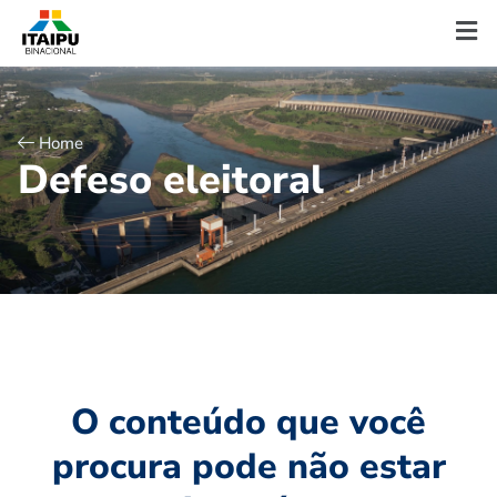
Home
D
e
f
e
s
o
e
l
e
i
t
o
r
a
l
O conteúdo que você
procura pode não estar