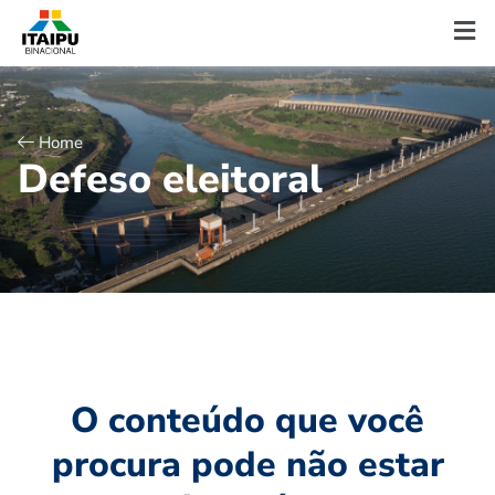
Home
D
e
f
e
s
o
e
l
e
i
t
o
r
a
l
O conteúdo que você
procura pode não estar