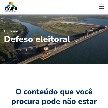
Home
D
e
f
e
s
o
e
l
e
i
t
o
r
a
l
O conteúdo que você
procura pode não estar