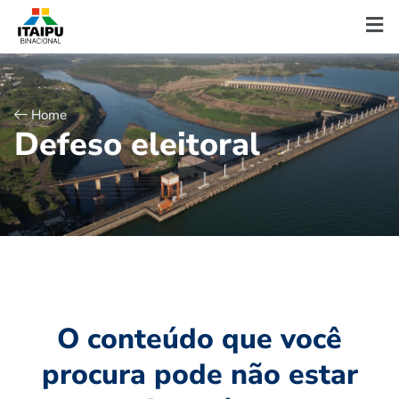
Home
D
e
f
e
s
o
e
l
e
i
t
o
r
a
l
O conteúdo que você
procura pode não estar