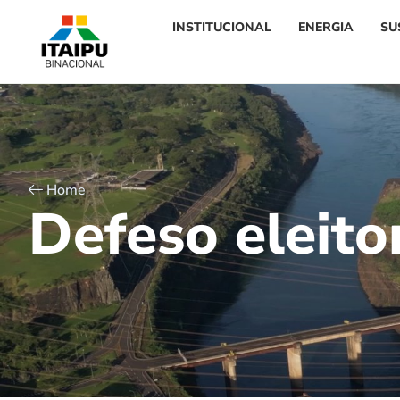
INSTITUCIONAL
ENERGIA
SU
Home
D
e
f
e
s
o
e
l
e
i
t
o