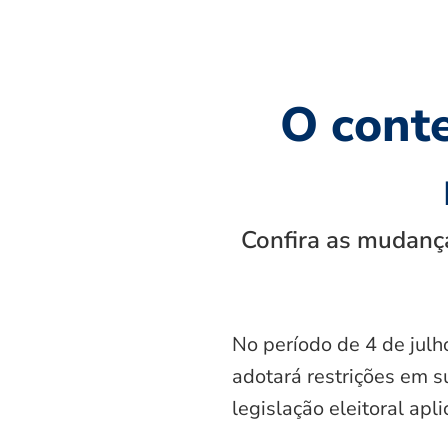
O cont
Confira as mudança
No período de 4 de julh
adotará restrições em s
legislação eleitoral apl