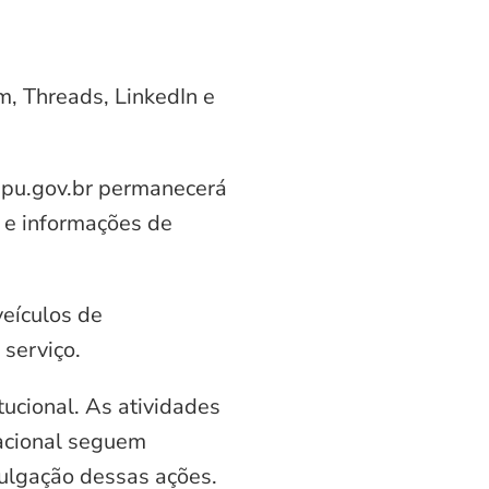
am, Threads, LinkedIn e
aipu.gov.br permanecerá
 e informações de
veículos de
serviço.
ucional. As atividades
nacional seguem
vulgação dessas ações.