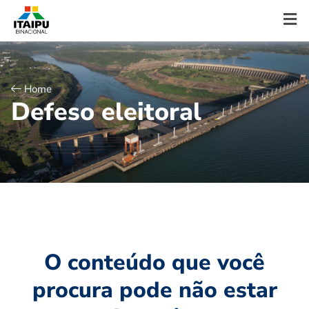
Home
D
e
f
e
s
o
e
l
e
i
t
o
r
a
l
O conteúdo que você
procura pode não estar