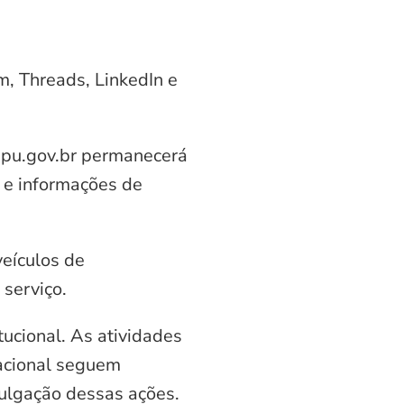
am, Threads, LinkedIn e
aipu.gov.br permanecerá
 e informações de
veículos de
serviço.
ucional. As atividades
nacional seguem
vulgação dessas ações.