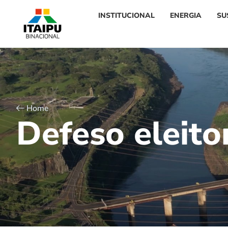
INSTITUCIONAL
ENERGIA
SU
Home
D
e
f
e
s
o
e
l
e
i
t
o