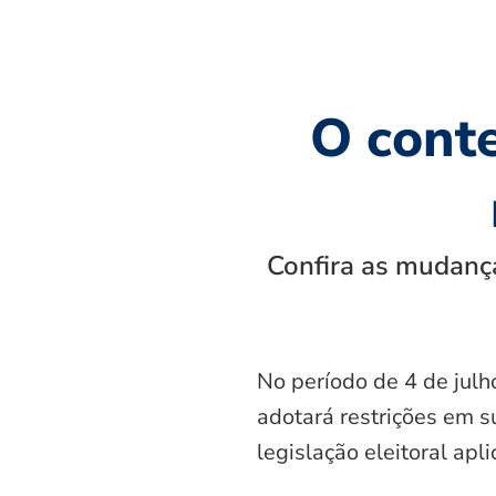
O cont
Confira as mudança
No período de 4 de julh
adotará restrições em s
legislação eleitoral apl