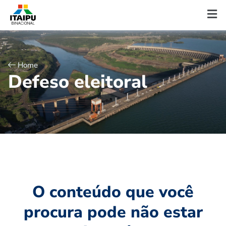
Home
D
e
f
e
s
o
e
l
e
i
t
o
r
a
l
O conteúdo que você
procura pode não estar