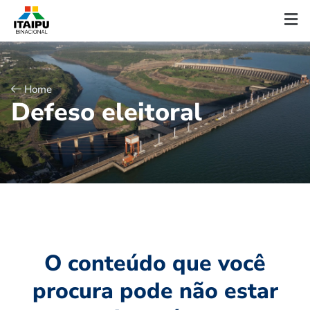
Home
D
e
f
e
s
o
e
l
e
i
t
o
r
a
l
O conteúdo que você
procura pode não estar