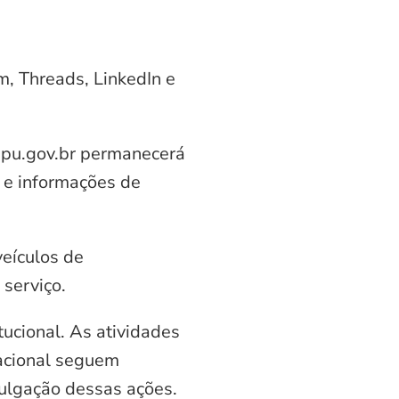
am, Threads, LinkedIn e
aipu.gov.br permanecerá
 e informações de
veículos de
serviço.
ucional. As atividades
nacional seguem
vulgação dessas ações.