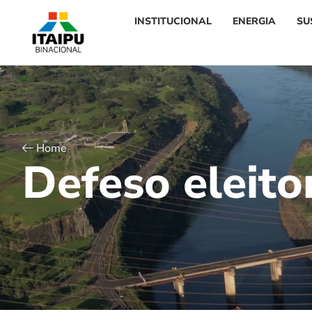
INSTITUCIONAL
ENERGIA
SU
Home
D
e
f
e
s
o
e
l
e
i
t
o