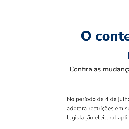
O cont
Confira as mudança
No período de 4 de julh
adotará restrições em s
legislação eleitoral apl