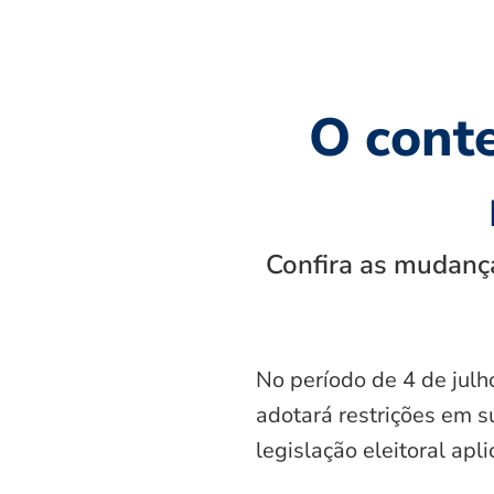
O cont
Confira as mudança
No período de 4 de julh
adotará restrições em s
legislação eleitoral apl