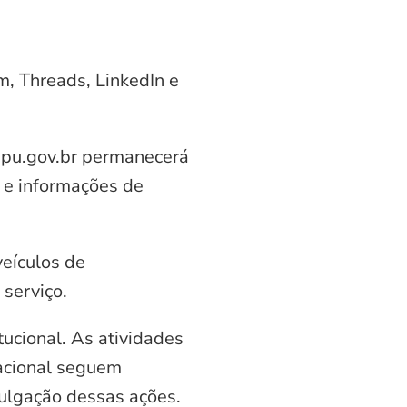
am, Threads, LinkedIn e
aipu.gov.br permanecerá
 e informações de
veículos de
serviço.
ucional. As atividades
nacional seguem
vulgação dessas ações.