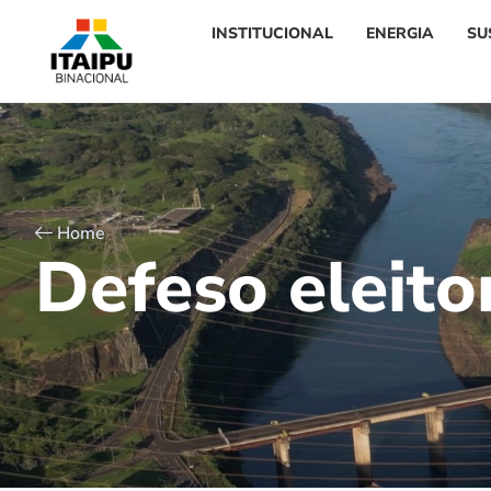
INSTITUCIONAL
ENERGIA
SU
Home
D
e
f
e
s
o
e
l
e
i
t
o