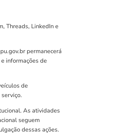
am, Threads, LinkedIn e
aipu.gov.br permanecerá
 e informações de
veículos de
serviço.
ucional. As atividades
nacional seguem
vulgação dessas ações.