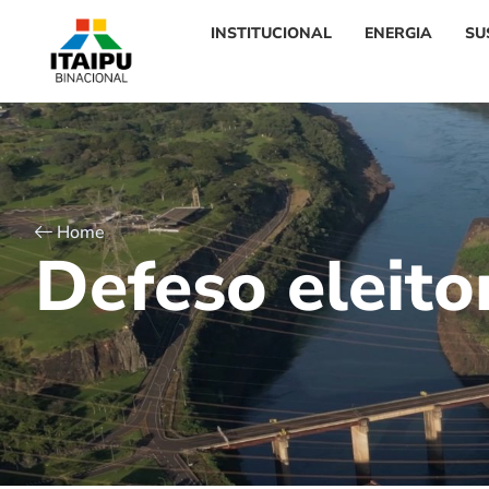
INSTITUCIONAL
ENERGIA
SU
Home
D
e
f
e
s
o
e
l
e
i
t
o