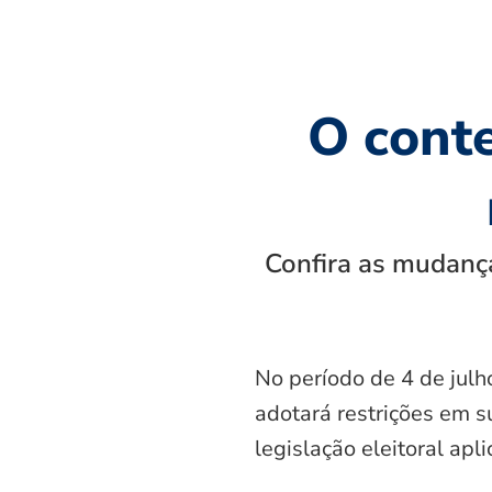
O cont
Confira as mudança
No período de 4 de julh
adotará restrições em s
legislação eleitoral apl