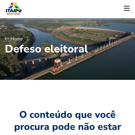
Home
D
e
f
e
s
o
e
l
e
i
t
o
r
a
l
O conteúdo que você
procura pode não estar