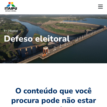
Home
D
e
f
e
s
o
e
l
e
i
t
o
r
a
l
O conteúdo que você
procura pode não estar