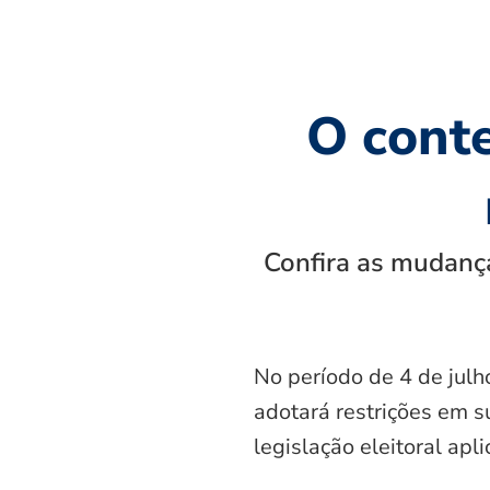
O cont
Confira as mudança
No período de 4 de julh
adotará restrições em s
legislação eleitoral apl