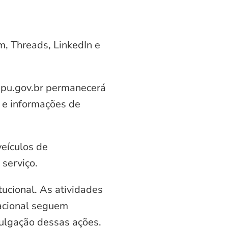
am, Threads, LinkedIn e
aipu.gov.br permanecerá
 e informações de
veículos de
serviço.
ucional. As atividades
nacional seguem
vulgação dessas ações.