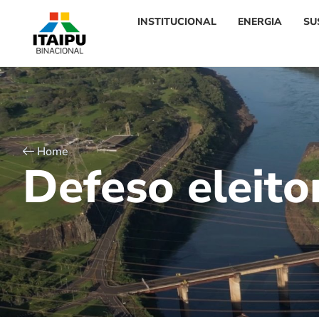
INSTITUCIONAL
ENERGIA
SU
Home
D
e
f
e
s
o
e
l
e
i
t
o