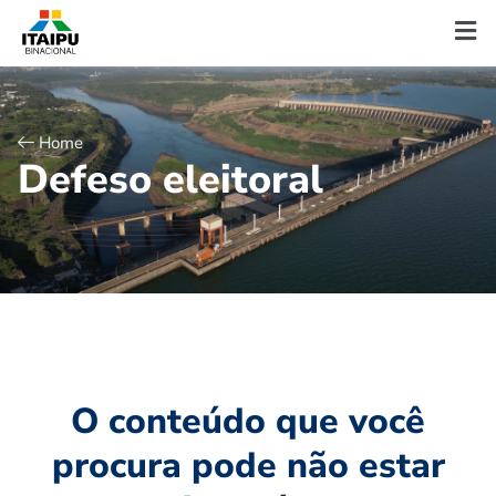
Home
D
e
f
e
s
o
e
l
e
i
t
o
r
a
l
O conteúdo que você
procura pode não estar