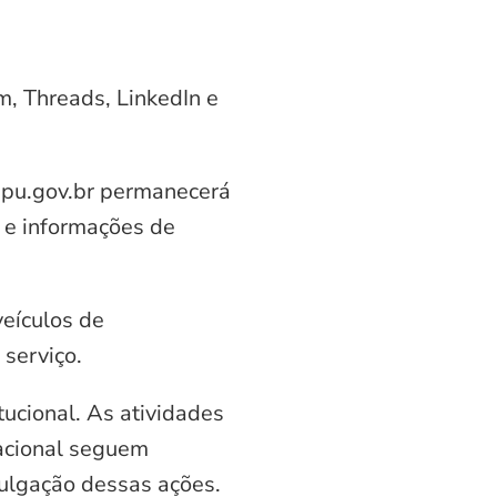
am, Threads, LinkedIn e
aipu.gov.br permanecerá
 e informações de
veículos de
serviço.
ucional. As atividades
nacional seguem
vulgação dessas ações.