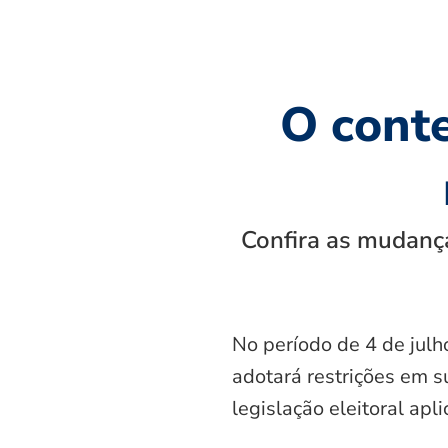
O cont
Confira as mudança
No período de 4 de julh
adotará restrições em s
legislação eleitoral apl