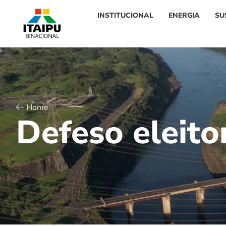
INSTITUCIONAL
ENERGIA
SU
Home
D
e
f
e
s
o
e
l
e
i
t
o