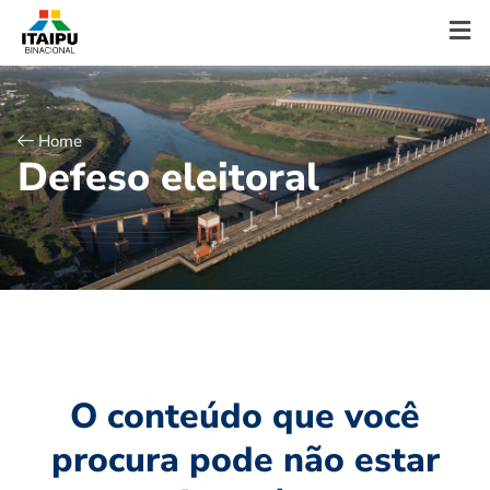
Home
D
e
f
e
s
o
e
l
e
i
t
o
r
a
l
O conteúdo que você
procura pode não estar