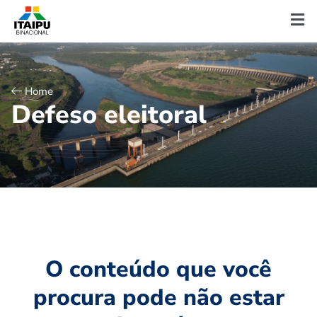
Home
D
e
f
e
s
o
e
l
e
i
t
o
r
a
l
O conteúdo que você
procura pode não estar