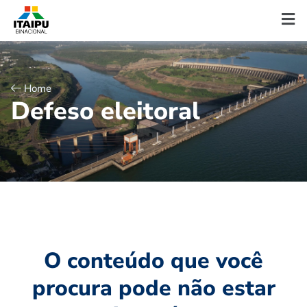
Home
D
e
f
e
s
o
e
l
e
i
t
o
r
a
l
O conteúdo que você
procura pode não estar