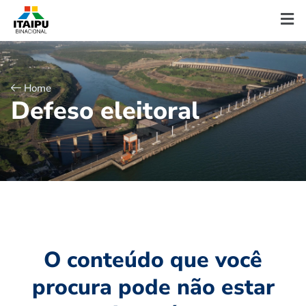
Home
D
e
f
e
s
o
e
l
e
i
t
o
r
a
l
O conteúdo que você
procura pode não estar