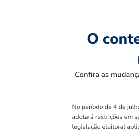
O cont
Confira as mudança
No período de 4 de julh
adotará restrições em s
legislação eleitoral apl