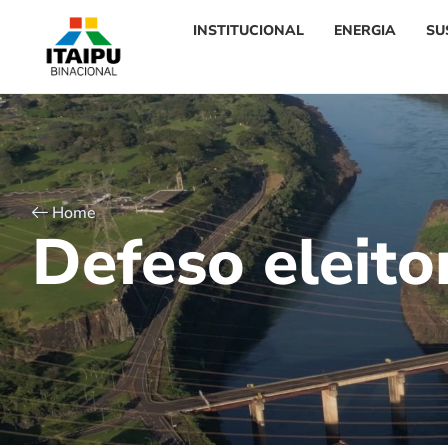
INSTITUCIONAL
ENERGIA
SU
Home
D
e
f
e
s
o
e
l
e
i
t
o