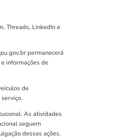
am, Threads, LinkedIn e
aipu.gov.br permanecerá
 e informações de
veículos de
serviço.
ucional. As atividades
nacional seguem
vulgação dessas ações.