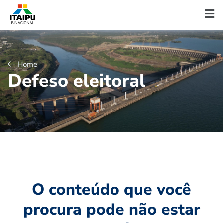
Home
D
e
f
e
s
o
e
l
e
i
t
o
r
a
l
O conteúdo que você
procura pode não estar