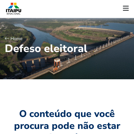
Home
D
e
f
e
s
o
e
l
e
i
t
o
r
a
l
O conteúdo que você
procura pode não estar