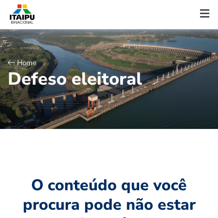
Home
D
e
f
e
s
o
e
l
e
i
t
o
r
a
l
O conteúdo que você
procura pode não estar