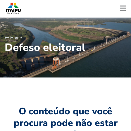
Home
D
e
f
e
s
o
e
l
e
i
t
o
r
a
l
O conteúdo que você
procura pode não estar