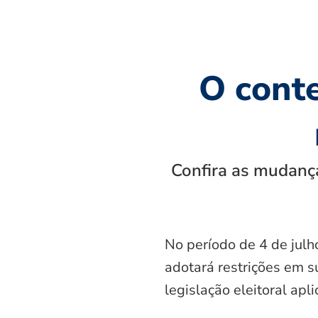
O cont
Confira as mudança
No período de 4 de julh
adotará restrições em s
legislação eleitoral apl