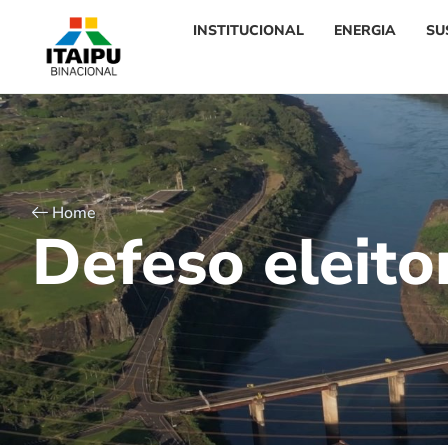
INSTITUCIONAL
ENERGIA
SU
Home
D
e
f
e
s
o
e
l
e
i
t
o