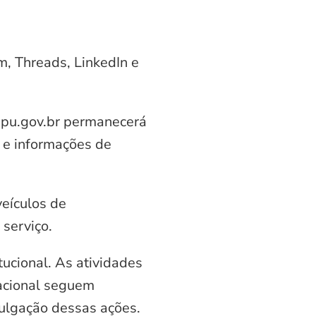
am, Threads, LinkedIn e
aipu.gov.br permanecerá
 e informações de
veículos de
serviço.
ucional. As atividades
nacional seguem
vulgação dessas ações.