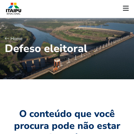
Home
D
e
f
e
s
o
e
l
e
i
t
o
r
a
l
O conteúdo que você
procura pode não estar