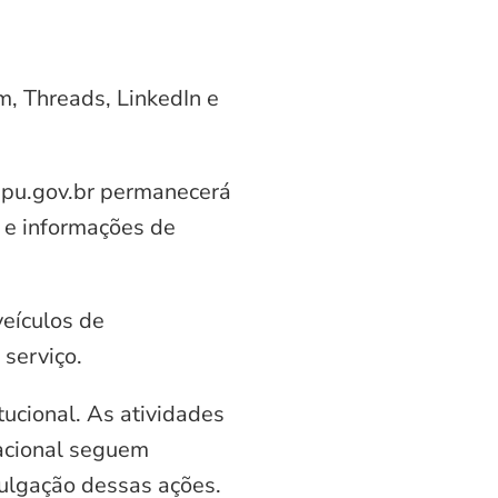
am, Threads, LinkedIn e
aipu.gov.br permanecerá
 e informações de
veículos de
serviço.
ucional. As atividades
nacional seguem
vulgação dessas ações.