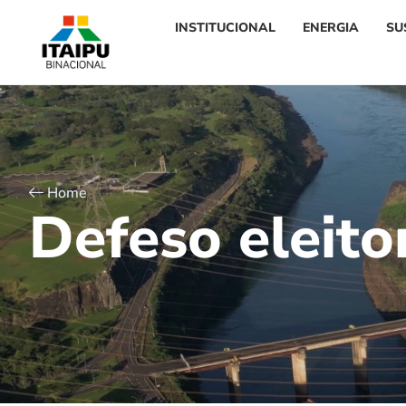
INSTITUCIONAL
ENERGIA
SU
Home
D
e
f
e
s
o
e
l
e
i
t
o