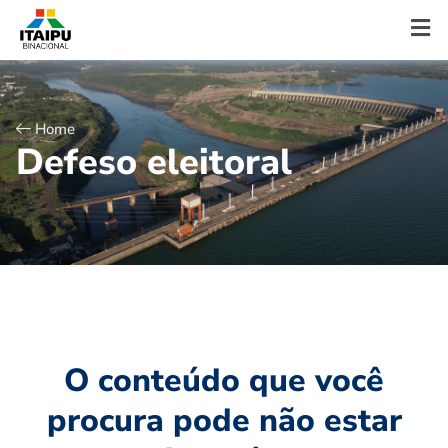
Home
D
e
f
e
s
o
e
l
e
i
t
o
r
a
l
O conteúdo que você
procura pode não estar