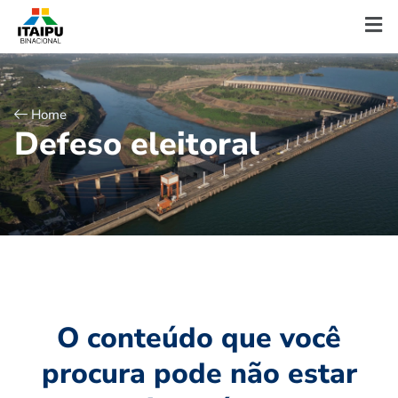
Home
D
e
f
e
s
o
e
l
e
i
t
o
r
a
l
O conteúdo que você
procura pode não estar