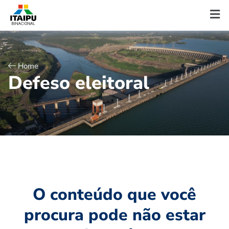
Home
D
e
f
e
s
o
e
l
e
i
t
o
r
a
l
O conteúdo que você
procura pode não estar