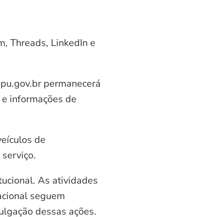
am, Threads, LinkedIn e
aipu.gov.br permanecerá
 e informações de
veículos de
serviço.
ucional. As atividades
nacional seguem
vulgação dessas ações.