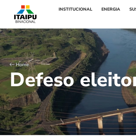
INSTITUCIONAL
ENERGIA
SU
Home
D
e
f
e
s
o
e
l
e
i
t
o