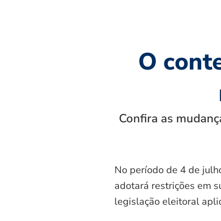
O cont
Confira as mudança
No período de 4 de julh
adotará restrições em s
legislação eleitoral apl