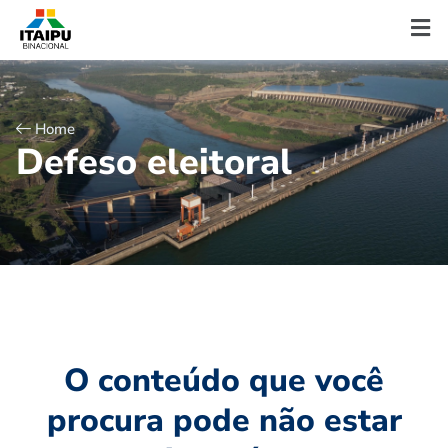
Home
D
e
f
e
s
o
e
l
e
i
t
o
r
a
l
O conteúdo que você
procura pode não estar