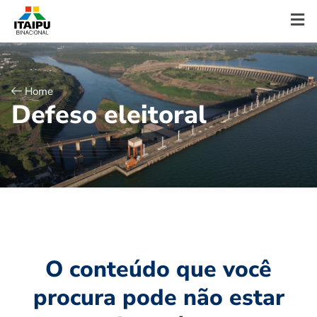
Home
D
e
f
e
s
o
e
l
e
i
t
o
r
a
l
O conteúdo que você
procura pode não estar