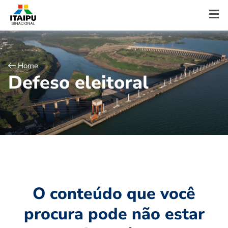
Home
D
e
f
e
s
o
e
l
e
i
t
o
r
a
l
O conteúdo que você
procura pode não estar