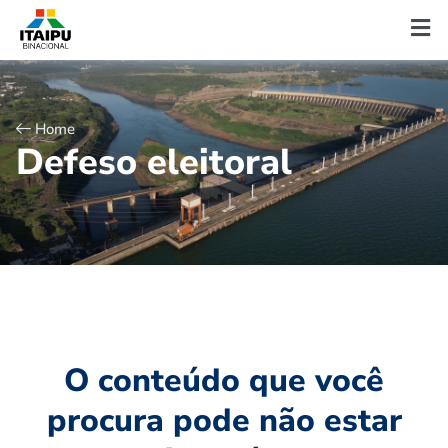
Home
D
e
f
e
s
o
e
l
e
i
t
o
r
a
l
O conteúdo que você
procura pode não estar