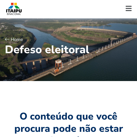
Home
D
e
f
e
s
o
e
l
e
i
t
o
r
a
l
O conteúdo que você
procura pode não estar