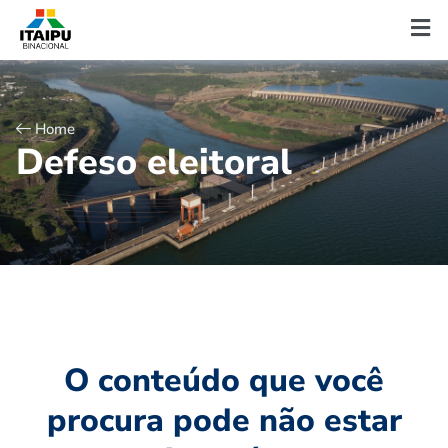
Home
D
e
f
e
s
o
e
l
e
i
t
o
r
a
l
O conteúdo que você
procura pode não estar