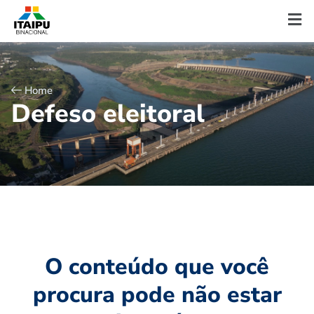
Home
D
e
f
e
s
o
e
l
e
i
t
o
r
a
l
O conteúdo que você
procura pode não estar