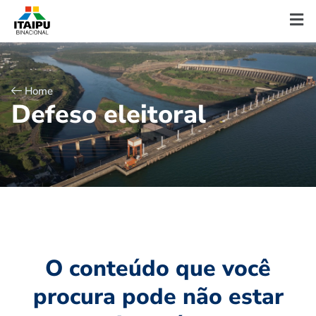
Home
D
e
f
e
s
o
e
l
e
i
t
o
r
a
l
O conteúdo que você
procura pode não estar