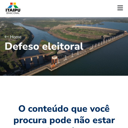
Home
D
e
f
e
s
o
e
l
e
i
t
o
r
a
l
O conteúdo que você
procura pode não estar