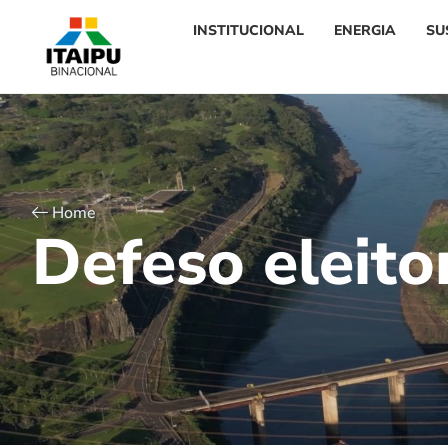
INSTITUCIONAL
ENERGIA
SU
Home
D
e
f
e
s
o
e
l
e
i
t
o