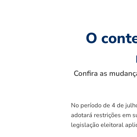
O cont
Confira as mudança
No período de 4 de julh
adotará restrições em s
legislação eleitoral apl