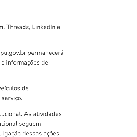
am, Threads, LinkedIn e
aipu.gov.br permanecerá
 e informações de
veículos de
serviço.
ucional. As atividades
nacional seguem
vulgação dessas ações.