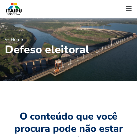
Home
D
e
f
e
s
o
e
l
e
i
t
o
r
a
l
O conteúdo que você
procura pode não estar