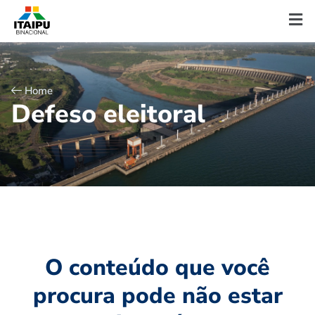
Home
D
e
f
e
s
o
e
l
e
i
t
o
r
a
l
O conteúdo que você
procura pode não estar