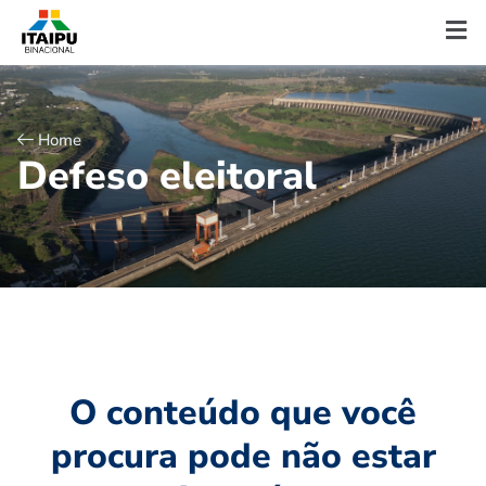
Home
D
e
f
e
s
o
e
l
e
i
t
o
r
a
l
O conteúdo que você
procura pode não estar