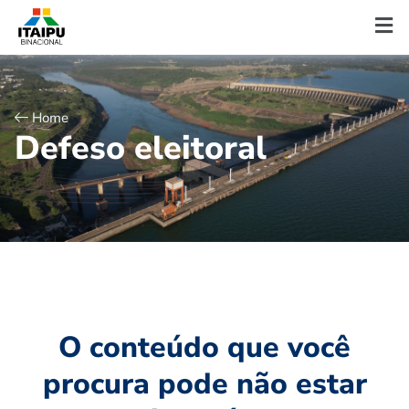
Home
D
e
f
e
s
o
e
l
e
i
t
o
r
a
l
O conteúdo que você
procura pode não estar