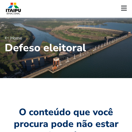
Home
D
e
f
e
s
o
e
l
e
i
t
o
r
a
l
O conteúdo que você
procura pode não estar